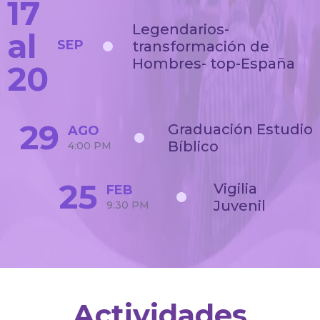
17
Legendarios-
al
SEP
transformación de
Hombres- top-España
20
29
Graduación Estudio
AGO
Bíblico
4:00 PM
25
Vigilia
FEB
Juvenil
9:30 PM
Actividades