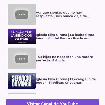
Aunque sientas que no hay
respuesta, Dios nunca deja de
obrar. #shorts
Iglesia Elim Girona | La lealtad trae
bendición del Padre - Predicas
cristianas
Tus hijos no necesitan una madre
perfecta. #shorts
Iglesia Elim Girona | El evangelio de
poder - Predicas Cristianas
El tiempo pasa rápido y no se
Visitar Canal de YouTube
detiene. #shorts