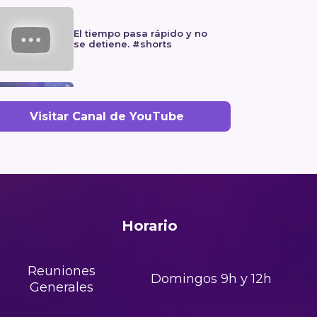
El tiempo pasa rápido y no
se detiene. #shorts
Iglesia Elim Girona | Primer
servicio domingo - Predicas
Visitar Canal de YouTube
cristianas
Horario
Reuniones
Domingos 9h y 12h
Generales