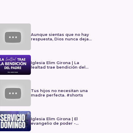
Aunque sientas que no hay
respuesta, Dios nunca deja
de obrar. #shorts
Iglesia Elim Girona | La
lealtad trae bendición del
Padre - Predicas cristianas
Tus hijos no necesitan una
madre perfecta. #shorts
Iglesia Elim Girona | El
evangelio de poder -
Predicas Cristianas