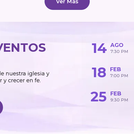
Ver Más
14
VENTOS
AGO
7:30 PM
18
FEB
 nuestra iglesia y
7:00 PM
 y crecer en fe.
25
FEB
9:30 PM