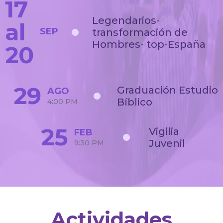
17
Legendarios-
al
SEP
transformación de
Hombres- top-España
20
29
Graduación Estudio
AGO
Bíblico
4:00 PM
25
Vigilia
FEB
Juvenil
9:30 PM
Actividades